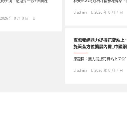
底的失衡！這違背一般+供膳體
林天ROG電競椅秤優雅地轉身，
admin
2026 年 8 月 7 日
2026 年 8 月 8 日
查包養網鼎力提振花費站上“C
施策全方位擴展內需_中國網
原題目：鼎力提振花費站上“C位”
admin
2026 年 8 月 7 日