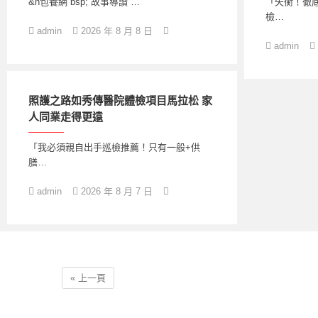
&n包養網 bsp; 故事導讀 …
「失衡！徹
檢…
admin
2026 年 8 月 8 日
admin
照護之路如秀傳醫院體檢項目馬拉松 家
人同業走得更遠
「我必須親自出手巡檢推薦！只有一般+供
膳…
admin
2026 年 8 月 7 日
« 上一頁