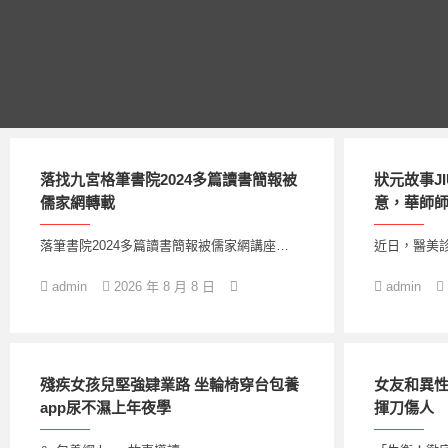
跳
至
主
要
內
容
落找九宮格筆書院2024多篇讀書簡報被
狀元故事J
儒家網轉載
意，華師師
落筆書院2024多篇讀書簡報被儒家網講座…
近日，醫美診
admin
2026 年 8 月 8 日
admin
殘疾女孩兒堅強肄業路 坐輪椅穿台包養
女友和異性
app尿不濕上年夜學
揮刀傷人