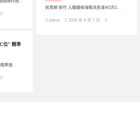
開始操作她…
民眾網·新竹 入職健檢海報消息濱州2月1…
admin
2026 年 8 月 7 日
位” 精準
 精準施…