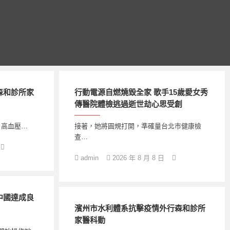
森和診所家
行動電源自燃燒毀全家 歌手15歲愛女秀
傳醫院體檢逃過逝世劫心思受創
 高血壓…
接著，她將圓規打開，準確量台北巿健康檢
查…
admin
2026 年 8 月 8 日
中國達成良
濱州市水利體系抗擊疫情外行森和診所
家醫科動