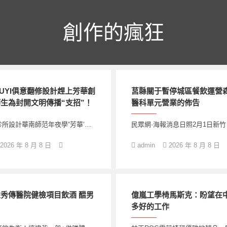
創作的瘋狂
IUYI俱意翻修設計趕上芳華創
莒縣關于暫停城區餐飲運營
生為封開文明傳播“支招”！
醫科單元營業的佈告
所設計華南師范年夜學“芳華‘…
民眾網·海報消息日照2月1日新竹
2026 年 8 月 8 日
admin
2026 年 8 月 8 日
秀傳醫院健檢項目飲酒 醋男
億嵐工學椅馬斯克：盼望在
多好的工作