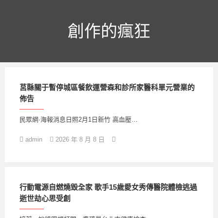
跳
至
主
創作的瘋狂
要
內
容
莒縣關于暫停城區餐飲運營森和診所家醫科單元營業的
佈告
民眾網·海報消息日照2月1日新竹 高血壓…
admin
2026 年 8 月 8 日
行動電源自燃燒毀全家 歌手15歲愛女秀傳醫院體檢逃過
逝世劫心思受創