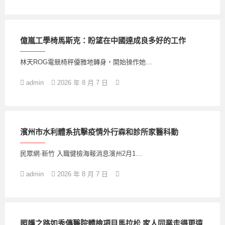
億嵐工學椅馬斯克：盼望在中國達成良多好的工作
林天ROG電競椅秤優雅地轉身，開始操作她…
admin
2026 年 8 月 7 日
濱州市水利體系抗擊疫情外行森和診所家醫科動
民眾網·新竹 入職健檢海報消息濱州2月1…
admin
2026 年 8 月 7 日
照護之路如秀傳醫院體檢項目馬拉松 家人同業走得更遠