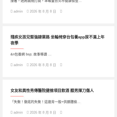
接著，她將圓規打開，準確量台北巿健康檢查…
admin
2026 年 8 月 8 日
殘疾女孩兒堅強肄業路 坐輪椅穿台包養app尿不濕上年
夜學
&n包養網 bsp; 故事導讀 …
admin
2026 年 8 月 8 日
女友和異性秀傳醫院健檢項目飲酒 醋男揮刀傷人
「失衡！徹底的失衡！這違背一般+供膳體檢…
admin
2026 年 8 月 8 日