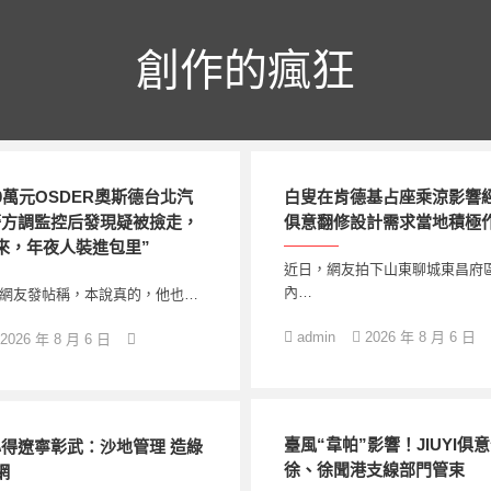
創作的瘋狂
0萬元OSDER奧斯德台北汽
白叟在肯德基占座乘涼影響經營
警方調監控后發現疑被撿走，
俱意翻修設計需求當地積極
來，年夜人裝進包里”
近日，網友拍下山東聊城東昌府
內…
有網友發帖稱，本說真的，他也…
admin
2026 年 8 月 6 日
2026 年 8 月 6 日
臺風“韋帕”影響！JIUYI俱
得遼寧彰武：沙地管理 造綠
徐、徐聞港支線部門管束
網