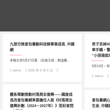
跳
至
主
要
內
容
九部分推查包養動科技辦事業成長_中國
男子丟掉4
網
車手鐲，
“小孩撿起
本報北京5月27日電 （記者王政、劉溫馨…
8月14日，
admin
2026 年 8 月 6 日
admin
體系策劃推動村落周全復興——國度成
長改查包養網革委擔任人就《村落周全
查包養網心
復興計劃（2024－2027年）》答記者問
生金_中國