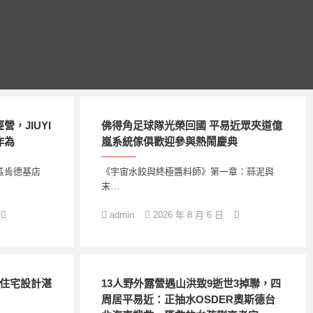
，JIUYI
佛得角足球隊光榮回國 平易近眾夾道億
作為
嵐系統傢俱歡迎參與熱鬧慶典
區肯德基店
《宇宙水餃與終極醬料師》第一章：蒜泥與
末…
admin
2026 年 8 月 6 日
意住宅設計湛
13人野外露營遇山洪致9逝世3掉聯，四
周居平易近：正抽水OSDER奧斯德台