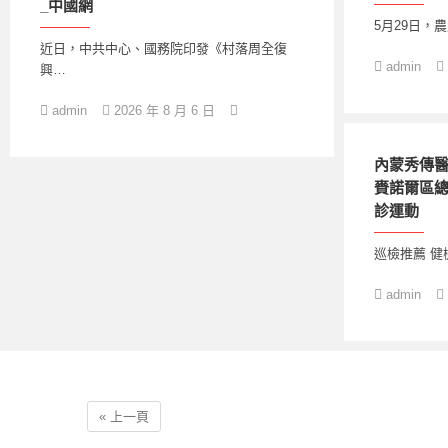
_中國網
5月29日，
近日，中共中心、國務院印發《村落周全復
admin
興…
admin
2026 年 8 月 6 日
內蒙秀傳
賚諾爾區
診運動
巡檢推薦 健
admin
« 上一頁