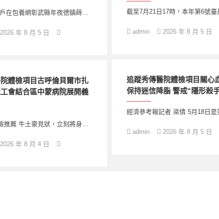
截至7月21日17時，本年第6號臺
農戶在包養網彰武縣年夜德鎮蒔…
admin
2026 年 8 月 5 日
2026 年 8 月 5 日
追蹤秀傳醫院體檢項目關心
醫院體檢項目古呼倫貝爾市扎
保持迷信降脂 警戒“隱形殺手
總工會結合區中蒙病院展開義
經濟參考報記者 梁倩 5月18日是
檢推薦 牛土豪見狀，立刻將身…
admin
2026 年 8 月 5 日
2026 年 8 月 4 日