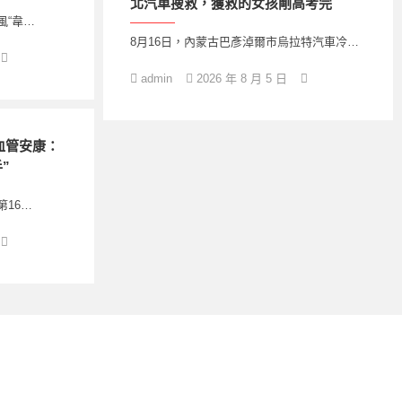
北汽車搜救，獲救的女孩剛高考完
風“韋…
8月16日，內蒙古巴彥淖爾市烏拉特汽車冷…
admin
2026 年 8 月 5 日
血管安康：
”
第16…