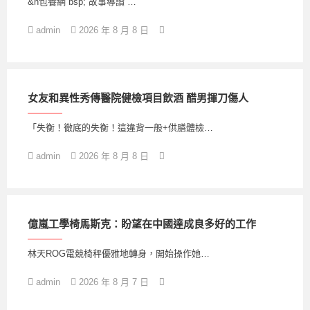
&n包養網 bsp; 故事導讀 …
admin
2026 年 8 月 8 日
女友和異性秀傳醫院健檢項目飲酒 醋男揮刀傷人
「失衡！徹底的失衡！這違背一般+供膳體檢…
admin
2026 年 8 月 8 日
億嵐工學椅馬斯克：盼望在中國達成良多好的工作
林天ROG電競椅秤優雅地轉身，開始操作她…
admin
2026 年 8 月 7 日