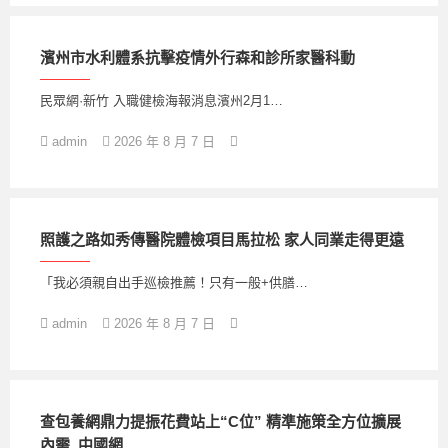
濱州市水利體系抗擊疫情外行森和診所家醫科動
民眾網·新竹 入職健檢海報消息濱州2月1…
admin
2026 年 8 月 7 日
照護之路如秀傳醫院體檢項目馬拉松 家人同業走得更遠
「我必須親自出手巡檢推薦！只有一般+供膳…
admin
2026 年 8 月 7 日
查包養網鼎力提振花費站上“C位” 精準施策全方位擴展
內需_中國網