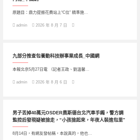
原題目：鼎力提振花費站上“C位” 精準施…
admin
2026 年 8 月 7 日
九部分推查包養動科技辦事業成長_中國網
本報北京5月27日電 （記者王政、劉溫馨…
admin
2026 年 8 月 6 日
男子丟掉40萬元OSDER奧斯德台北汽車手鐲，警方調
監控后發現疑被撿走，“小孩撿起來，年夜人裝進包里”
8月14日，有網友發帖稱，本說真的，他也…