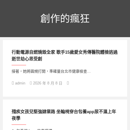
跳
至
主
創作的瘋狂
要
內
容
行動電源自燃燒毀全家 歌手15歲愛女秀傳醫院體檢逃過
逝世劫心思受創
接著，她將圓規打開，準確量台北巿健康檢查…
admin
2026 年 8 月 8 日
殘疾女孩兒堅強肄業路 坐輪椅穿台包養app尿不濕上年
夜學