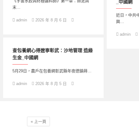
《宇宙水餃與終極醬料師》第一章：蒜泥與
_中國網
末…
近日，中共
admin
2026 年 8 月 6 日
興…
admin
查包養網心得遼寧彰武：沙地管理 造綠
生金_中國網
5月29日，農戶在包養網彰武縣年夜德鎮蒔…
admin
2026 年 8 月 5 日
« 上一頁