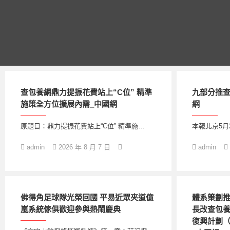
跳
至
主
要
內
容
查包養網鼎力提振花費站上“C位” 精準
九部分推查
施策全方位擴展內需_中國網
網
原題目：鼎力提振花費站上“C位” 精準施…
本報北京5月
admin
2026 年 8 月 7 日
admin
佛得角足球隊光榮回國 平易近眾夾道億
體系策劃
嵐系統傢俱歡迎參與熱鬧慶典
長改查包
復興計劃（2