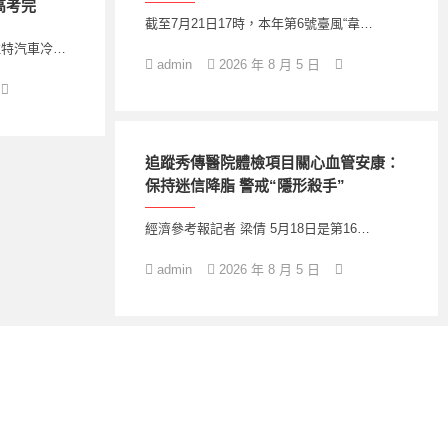
高考完
截至7月21日17時，本年第6號臺風“韋…
拉特汽車冷…
admin
2026 年 8 月 5 日
追蹤秀傳醫院體檢項目關心血管安康：
保持迷信降脂 警戒“隱形殺手”
經濟參考報記者 梁倩 5月18日是第16…
admin
2026 年 8 月 5 日