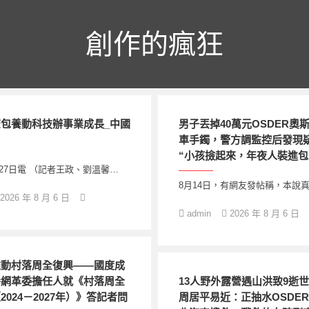
創作的瘋狂
包養動科技辦事業成長_中國
男子丟掉40萬元OSDER奧
車手鐲，警方調監控后發現
“小孩撿起來，年夜人裝進包
27日電 （記者王政、劉溫馨…
8月14日，有網友發帖稱，本說
2026 年 8 月 6 日
admin
2026 年 8 月 6 日
推動村落周全復興——國度成
養網革委擔任人就《村落周全
13人野外露營遇山洪致9逝
024－2027年）》答記者問
周居平易近：正抽水OSDE