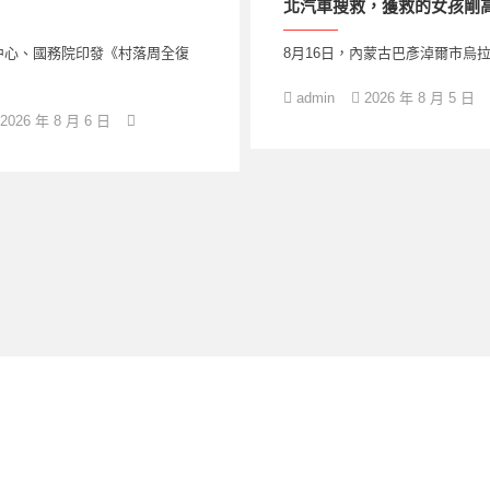
北汽車搜救，獲救的女孩剛
中心、國務院印發《村落周全復
8月16日，內蒙古巴彥淖爾市烏
admin
2026 年 8 月 5 日
2026 年 8 月 6 日