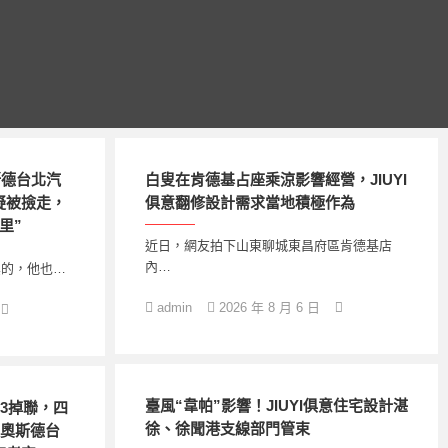
斯德台北汽
白叟在肯德基占座乘涼影響經營，JIUYI
疑被撿走，
俱意翻修設計需求當地積極作為
里”
近日，網友拍下山東聊城東昌府區肯德基店
內…
真的，他也…
admin
2026 年 8 月 6 日
臺風“韋帕”影響！JIUYI俱意住宅設計湛
世3掉聯，四
徐、徐聞港支線部門管束
R奧斯德台