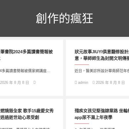
創作的瘋狂
筆書院2024多篇讀書簡報被
狀元故事JIUYI俱意翻修設
載
意，華師師生為封開文明傳播
24多篇讀書簡報被儒家網講座…
近日，醫美診所設計華南師范年夜
2026 年 8 月 8 日
admin
2026 年 8 月 8 日
燃燒毀全家 歌手15歲愛女秀
殘疾女孩兒堅強肄業路 坐輪
檢逃過逝世劫心思受創
app尿不濕上年夜學