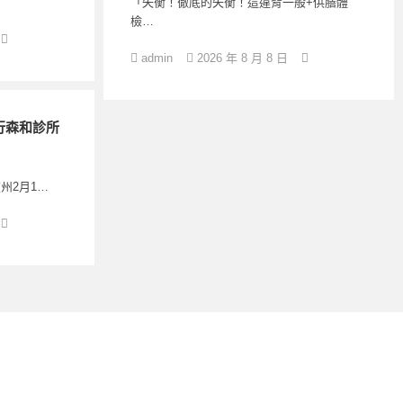
「失衡！徹底的失衡！這違背一般+供膳體
檢…
admin
2026 年 8 月 8 日
行森和診所
州2月1…