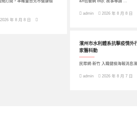
圓規打開，準確量台北巿健康檢
&n包養網 bsp; 故事導讀 …
admin
2026 年 8 月 8 日
2026 年 8 月 8 日
濱州市水利體系抗擊疫情外
家醫科動
民眾網·新竹 入職健檢海報消息濱
admin
2026 年 8 月 7 日