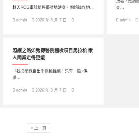
接著，她將
林天ROG電競椅秤優雅地轉身，開始操作她…
查…
admin
2026 年 8 月 7 日
admin
照護之路如秀傳醫院體檢項目馬拉松 家
人同業走得更遠
「我必須親自出手巡檢推薦！只有一般+供
膳…
admin
2026 年 8 月 7 日
« 上一頁