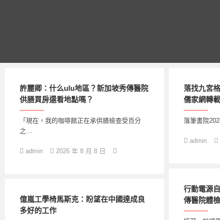
跳
至
主
要
內
容
許麗卿：什么ulu地區？新加坡秀傳醫院
落找九宮格
供膳買房還看地點嗎？
儒家網轉
「現在，我的咖啡館正在承供膳檢查受百分
落筆書院20
之…
admin
admin
2026 年 8 月 8 日
行動電源自
億嵐工學椅馬斯克：盼望在中國達成良
傳醫院體
多好的工作