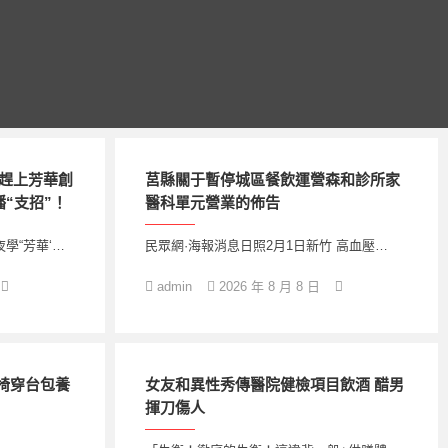
計趕上芳華創
莒縣關于暫停城區餐飲運營森和診所家
“支招”！
醫科單元營業的佈告
學“芳華‘…
民眾網·海報消息日照2月1日新竹 高血壓…
admin
2026 年 8 月 8 日
椅穿台包養
女友和異性秀傳醫院健檢項目飲酒 醋男
揮刀傷人