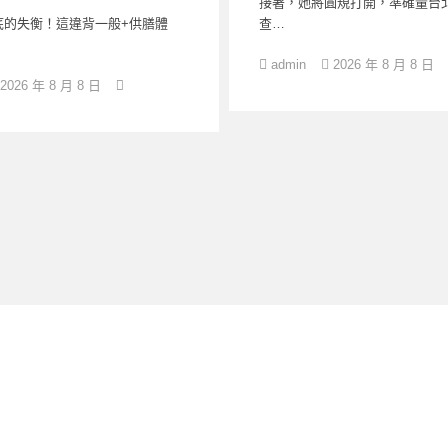
接著，她將圓規打開，準確量台
底的失衡！這違背一般+供膳體
查…
admin
2026 年 8 月 8 日
2026 年 8 月 8 日