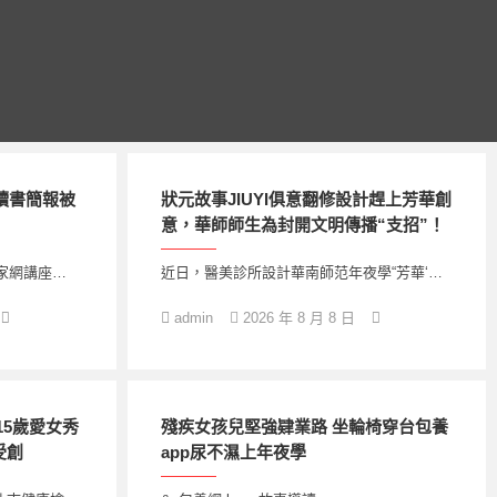
篇讀書簡報被
狀元故事JIUYI俱意翻修設計趕上芳華創
意，華師師生為封開文明傳播“支招”！
儒家網講座…
近日，醫美診所設計華南師范年夜學“芳華‘…
admin
2026 年 8 月 8 日
15歲愛女秀
殘疾女孩兒堅強肄業路 坐輪椅穿台包養
受創
app尿不濕上年夜學