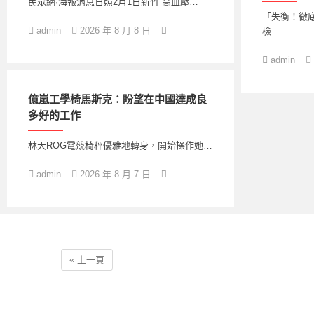
民眾網·海報消息日照2月1日新竹 高血壓…
「失衡！徹
admin
2026 年 8 月 8 日
檢…
admin
億嵐工學椅馬斯克：盼望在中國達成良
多好的工作
林天ROG電競椅秤優雅地轉身，開始操作她…
admin
2026 年 8 月 7 日
« 上一頁