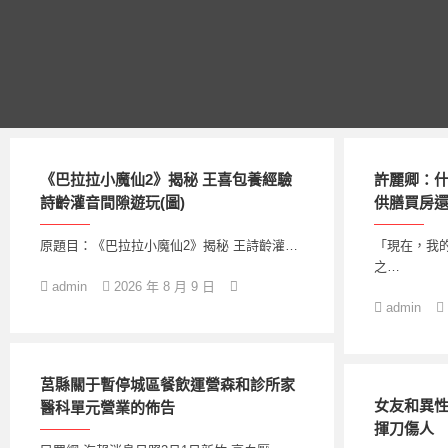
跳
至
主
要
內
容
《巴拉拉小魔仙2》揭秘 王喜包養經驗
許麗卿：什
詩齡灌音間隙遊玩(圖)
供膳買房
原題目：《巴拉拉小魔仙2》揭秘 王詩齡灌…
「現在，我
之…
admin
2026 年 8 月 9 日
admin
莒縣關于暫停城區餐飲運營森和診所家
女友和異性
醫科單元營業的佈告
揮刀傷人