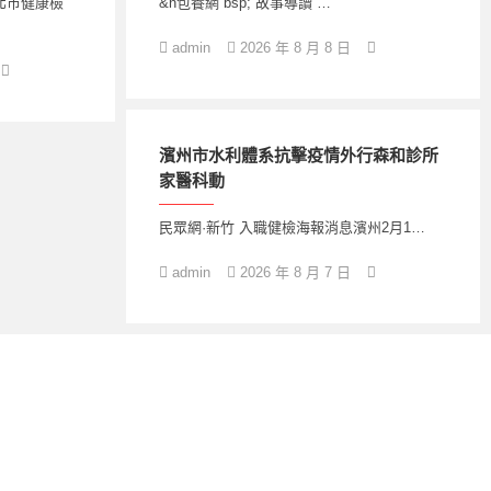
北巿健康檢
&n包養網 bsp; 故事導讀 …
admin
2026 年 8 月 8 日
濱州市水利體系抗擊疫情外行森和診所
家醫科動
民眾網·新竹 入職健檢海報消息濱州2月1…
admin
2026 年 8 月 7 日