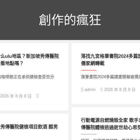
創作的瘋狂
么ulu地區？新加坡秀傳醫院
落找九宮格筆書院2024多
還看地點嗎？
儒家網轉載
的咖啡館正在承供膳檢查受百分
落筆書院2024多篇讀書簡報被
admin
2026 年 8 月 8 日
2026 年 8 月 8 日
行動電源自燃燒毀全家 歌手
秀傳醫院健檢項目飲酒 醋男
傳醫院體檢逃過逝世劫心思