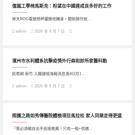
億嵐工學椅馬斯克：盼望在中國達成良多好的工作
林天ROG電競椅秤優雅地轉身，開始操作她…
admin
2026 年 8 月 7 日
濱州市水利體系抗擊疫情外行森和診所家醫科動
民眾網·新竹 入職健檢海報消息濱州2月1…
admin
2026 年 8 月 7 日
照護之路如秀傳醫院體檢項目馬拉松 家人同業走得更遠
「我必須親自出手巡檢推薦！只有一般+供膳…