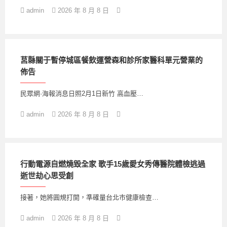
admin
2026 年 8 月 8 日
莒縣關于暫停城區餐飲運營森和診所家醫科單元營業的
佈告
民眾網·海報消息日照2月1日新竹 高血壓…
admin
2026 年 8 月 8 日
行動電源自燃燒毀全家 歌手15歲愛女秀傳醫院體檢逃過
逝世劫心思受創
接著，她將圓規打開，準確量台北巿健康檢查…
admin
2026 年 8 月 8 日