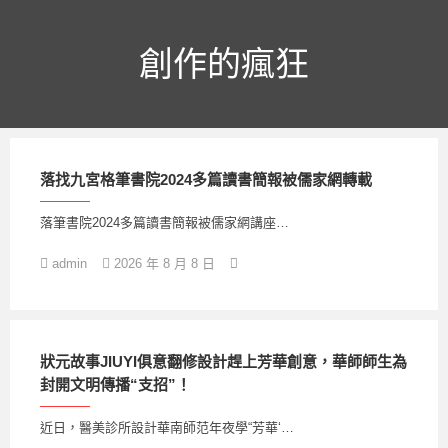
跳
至
主
創作的瘋狂
要
內
容
落找九宮格筆書院2024多篇讀書簡報被儒家網轉載
落筆書院2024多篇讀書簡報被儒家網講座…
admin
2026 年 8 月 8 日
狀元故事JIUYI俱意翻修設計趕上芳華創意，華師師生為
封開文明傳播“支招”！
近日，醫美診所設計華南師范年夜學“芳華‘…