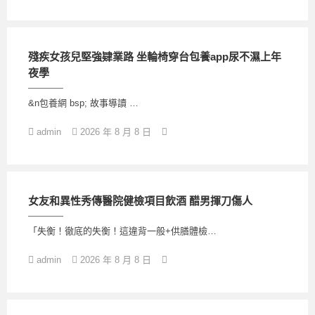
殘疾女孩兒堅強肄業路 坐輪椅穿台包養app尿不濕上年
夜學
&n包養網 bsp; 故事導讀 …
admin
2026 年 8 月 8 日
女友和異性秀傳醫院健檢項目飲酒 醋男揮刀傷人
「失衡！徹底的失衡！這違背一般+供膳體檢…
admin
2026 年 8 月 8 日