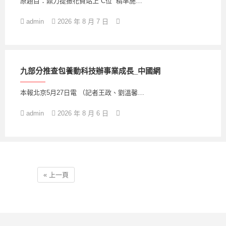
原題目：鼎力提振花費站上“C位” 精準施…
admin
2026 年 8 月 7 日
九部分推查包養動科技辦事業成長_中國網
本報北京5月27日電 （記者王政、劉溫馨…
admin
2026 年 8 月 6 日
« 上一頁