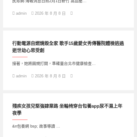
民眾網·海報消息日照2月1日新竹 高血壓…
admin
2026 年 8 月 8 日
行動電源自燃燒毀全家 歌手15歲愛女秀傳醫院體檢逃過
逝世劫心思受創
接著，她將圓規打開，準確量台北巿健康檢查…
admin
2026 年 8 月 8 日
殘疾女孩兒堅強肄業路 坐輪椅穿台包養app尿不濕上年
夜學
&n包養網 bsp; 故事導讀 …