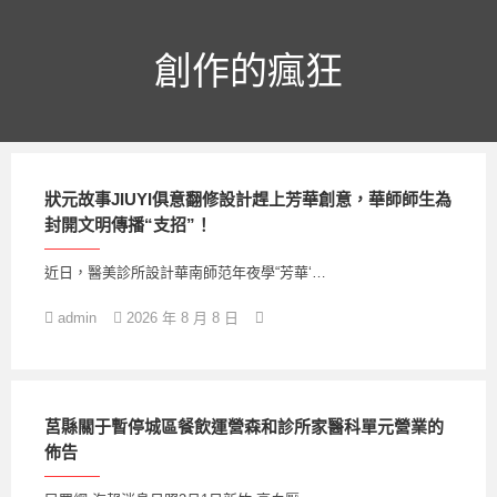
跳
至
主
創作的瘋狂
要
內
容
狀元故事JIUYI俱意翻修設計趕上芳華創意，華師師生為
封開文明傳播“支招”！
近日，醫美診所設計華南師范年夜學“芳華‘…
admin
2026 年 8 月 8 日
莒縣關于暫停城區餐飲運營森和診所家醫科單元營業的
佈告