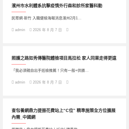
濱州市水利體系抗擊疫情外行森和診所家醫科動
民眾網·新竹 入職健檢海報消息濱州2月1…
admin
2026 年 8 月 7 日
照護之路如秀傳醫院體檢項目馬拉松 家人同業走得更遠
「我必須親自出手巡檢推薦！只有一般+供膳…
admin
2026 年 8 月 7 日
查包養網鼎力提振花費站上“C位” 精準施策全方位擴展
內需_中國網