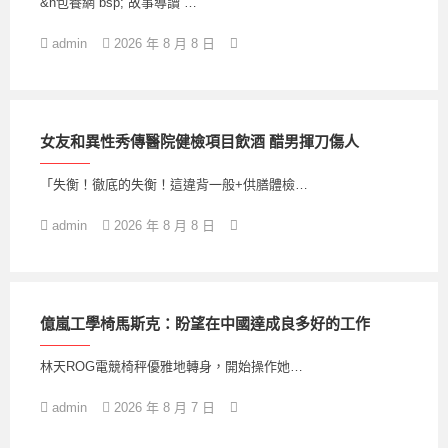
&n包養網 bsp; 故事導讀 …
admin
2026 年 8 月 8 日
女友和異性秀傳醫院健檢項目飲酒 醋男揮刀傷人
「失衡！徹底的失衡！這違背一般+供膳體檢…
admin
2026 年 8 月 8 日
億嵐工學椅馬斯克：盼望在中國達成良多好的工作
林天ROG電競椅秤優雅地轉身，開始操作她…
admin
2026 年 8 月 7 日