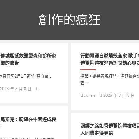
創作的瘋狂
暫停城區餐飲運營森和診所家
行動電源自燃燒毀全家 歌手
營業的佈告
傳醫院體檢逃過逝世劫心思
消息日照2月1日新竹 高血壓…
接著，她將圓規打開，準確量台
查…
2026 年 8 月 8 日
admin
2026 年 8 月 8 日
椅馬斯克：盼望在中國達成良
照護之路如秀傳醫院體檢項目
作
人同業走得更遠