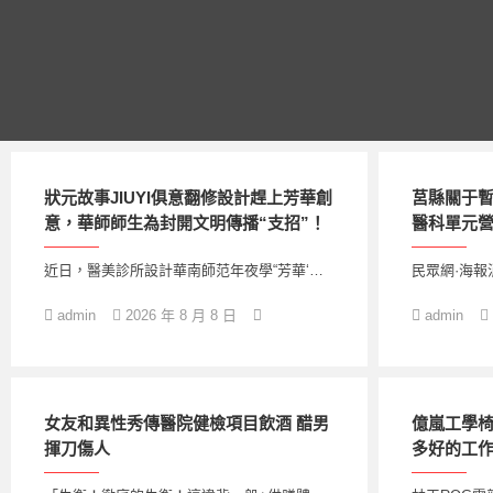
跳
至
主
要
內
容
狀元故事JIUYI俱意翻修設計趕上芳華創
莒縣關于
意，華師師生為封開文明傳播“支招”！
醫科單元
近日，醫美診所設計華南師范年夜學“芳華‘…
民眾網·海報
admin
2026 年 8 月 8 日
admin
女友和異性秀傳醫院健檢項目飲酒 醋男
億嵐工學
揮刀傷人
多好的工