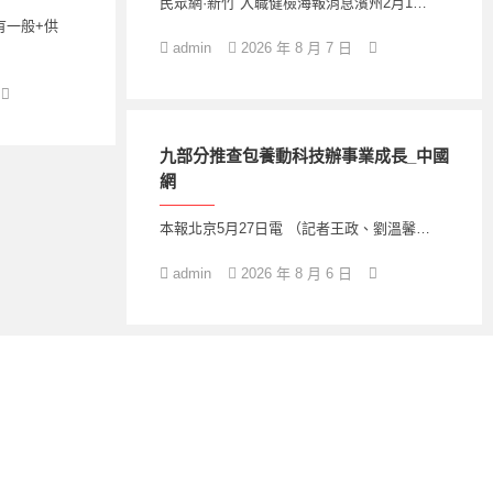
民眾網·新竹 入職健檢海報消息濱州2月1…
有一般+供
admin
2026 年 8 月 7 日
九部分推查包養動科技辦事業成長_中國
網
本報北京5月27日電 （記者王政、劉溫馨…
admin
2026 年 8 月 6 日