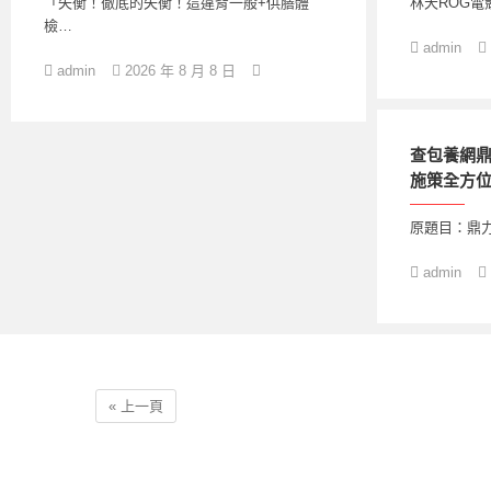
「失衡！徹底的失衡！這違背一般+供膳體
林天ROG
檢…
admin
admin
2026 年 8 月 8 日
查包養網鼎
施策全方位
原題目：鼎力
admin
« 上一頁