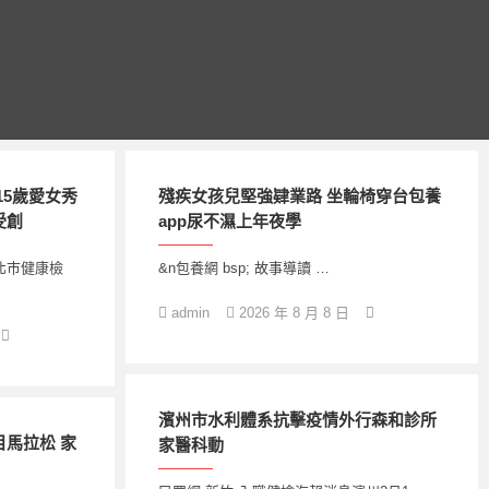
15歲愛女秀
殘疾女孩兒堅強肄業路 坐輪椅穿台包養
受創
app尿不濕上年夜學
北巿健康檢
&n包養網 bsp; 故事導讀 …
admin
2026 年 8 月 8 日
濱州市水利體系抗擊疫情外行森和診所
馬拉松 家
家醫科動