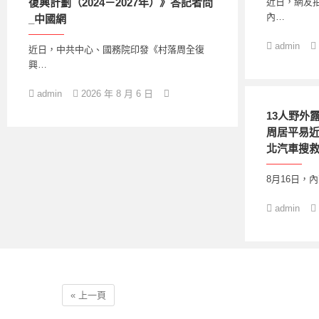
復興計劃（2024－2027年）》答記者問
近日，網友
內…
_中國網
admin
近日，中共中心、國務院印發《村落周全復
興…
admin
2026 年 8 月 6 日
13人野外
周居平易近
北汽車搜
8月16日，
admin
« 上一頁