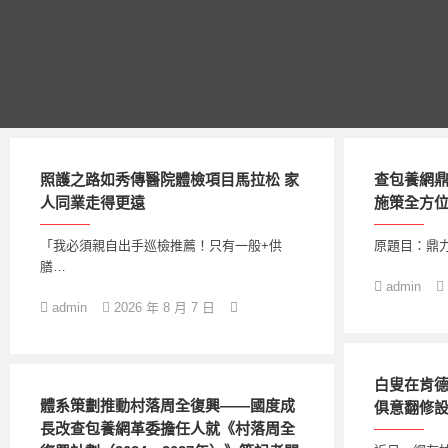
跳
至
主
要
內
容
照護之路如秀傳醫院體檢項目馬拉松 家
查包養網鼎
人同業走得更遠
施策全方位
「我必須親自出手巡檢推薦！只有一般+供
原題目：鼎力
膳…
admin
admin
2026 年 8 月 7 日
白叟在肯德
體系策劃推動村落周全復興——國度成
俱意翻修
長改查包養網革委擔任人就《村落周全