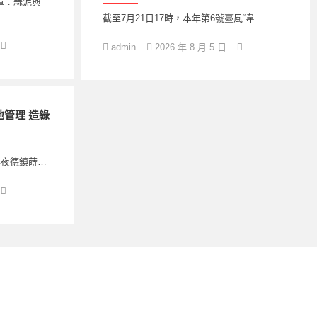
章：蒜泥與
截至7月21日17時，本年第6號臺風“韋…
admin
2026 年 8 月 5 日
管理 造綠
年夜德鎮蒔…