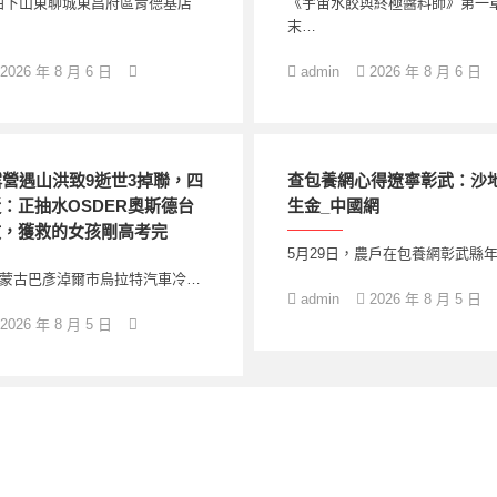
拍下山東聊城東昌府區肯德基店
《宇宙水餃與終極醬料師》第一
末…
2026 年 8 月 6 日
admin
2026 年 8 月 6 日
露營遇山洪致9逝世3掉聯，四
查包養網心得遼寧彰武：沙地
：正抽水OSDER奧斯德台
生金_中國網
救，獲救的女孩剛高考完
5月29日，農戶在包養網彰武縣
內蒙古巴彥淖爾市烏拉特汽車冷…
admin
2026 年 8 月 5 日
2026 年 8 月 5 日