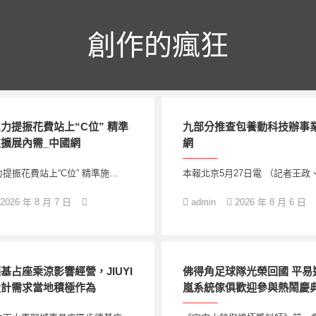
創作的瘋狂
力提振花費站上“C位” 精準
九部分推查包養動科技辦事
擴展內需_中國網
網
提振花費站上“C位” 精準施…
本報北京5月27日電 （記者王政
2026 年 8 月 7 日
admin
2026 年 8 月 6 日
基占座乘涼影響經營，JIUYI
佛得角足球隊光榮回國 平易
設計需求當地積極作為
嵐系統傢俱歡迎參與熱鬧慶