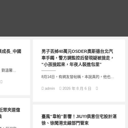
業成長_中國
男子丟掉40萬元OSDER奧斯德台北汽
車手鐲，警方調監控后發現疑被撿走，
“小孩撿起來，年夜人裝進包里”
、劉溫馨…
8月14日，有網友發帖稱，本說真的，他也…
admin
2026 年 8 月 6 日
近眾夾道億
典
臺風“韋帕”影響！JIUYI俱意住宅設計湛
徐、徐聞港支線部門管束