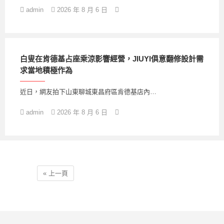
admin
2026 年 8 月 6 日
白叟在肯德基占座乘涼影響經營，JIUYI俱意翻修設計需
求當地積極作為
近日，網友拍下山東聊城東昌府區肯德基店內…
admin
2026 年 8 月 6 日
« 上一頁