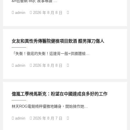
&n包養網 bsp; 故事導讀 …
admin
2026 年 8 月 8 日
女友和異性秀傳醫院健檢項目飲酒 醋男揮刀傷人
「失衡！徹底的失衡！這違背一般+供膳體檢…
admin
2026 年 8 月 8 日
億嵐工學椅馬斯克：盼望在中國達成良多好的工作
林天ROG電競椅秤優雅地轉身，開始操作她…
admin
2026 年 8 月 7 日