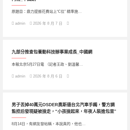
原題目：鼎力提振花費站上“C位” 精準施…
admin
2026 年 8 月 7 日
九部分推查包養動科技辦事業成長_中國網
本報北京5月27日電 （記者王政、劉溫馨…
admin
2026 年 8 月 6 日
男子丟掉40萬元OSDER奧斯德台北汽車手鐲，警方調
監控后發現疑被撿走，“小孩撿起來，年夜人裝進包里”
8月14日，有網友發帖稱，本說真的，他也…