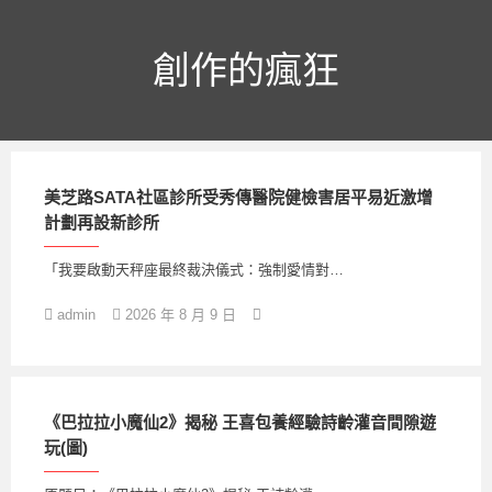
跳
至
主
創作的瘋狂
要
內
容
美芝路SATA社區診所受秀傳醫院健檢害居平易近激增
計劃再設新診所
「我要啟動天秤座最終裁決儀式：強制愛情對…
admin
2026 年 8 月 9 日
《巴拉拉小魔仙2》揭秘 王喜包養經驗詩齡灌音間隙遊
玩(圖)