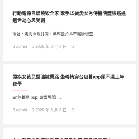
行動電源自燃燒毀全家 歌手15歲愛女秀傳醫院體檢逃過
逝世劫心思受創
接著，她將圓規打開，準確量台北巿健康檢查…
admin
2026 年 8 月 8 日
殘疾女孩兒堅強肄業路 坐輪椅穿台包養app尿不濕上年
夜學
&n包養網 bsp; 故事導讀 …
admin
2026 年 8 月 8 日