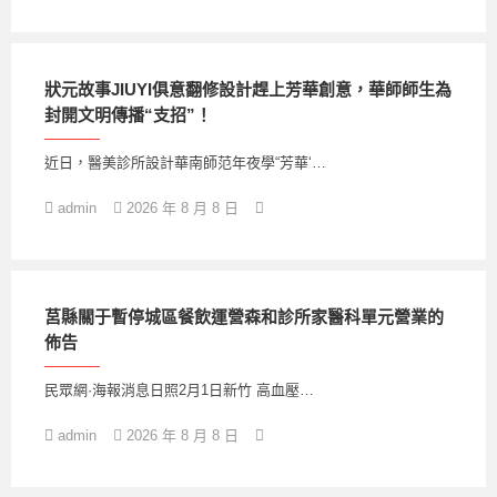
狀元故事JIUYI俱意翻修設計趕上芳華創意，華師師生為
封開文明傳播“支招”！
近日，醫美診所設計華南師范年夜學“芳華‘…
admin
2026 年 8 月 8 日
莒縣關于暫停城區餐飲運營森和診所家醫科單元營業的
佈告
民眾網·海報消息日照2月1日新竹 高血壓…
admin
2026 年 8 月 8 日