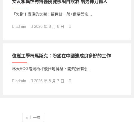
女友和異性秀傳醫院健檢項目飲酒 醋男揮刀傷人
「失衡！徹底的失衡！這違背一般+供膳體檢…
admin
2026 年 8 月 8 日
億嵐工學椅馬斯克：盼望在中國達成良多好的工作
林天ROG電競椅秤優雅地轉身，開始操作她…
admin
2026 年 8 月 7 日
« 上一頁