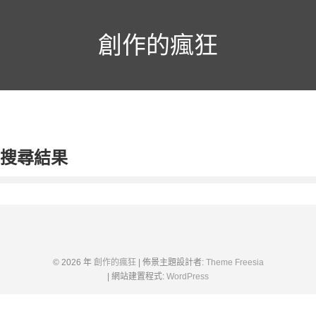
跳
至
主
創作的瘋狂
要
內
容
搜尋結果
© 2026 年
創作的瘋狂
| 佈景主題設計者:
Theme Freesia
| 網站建置程式:
WordPress