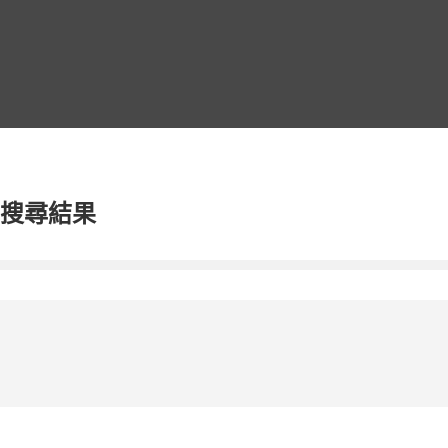
跳
至
主
要
內
容
搜尋結果