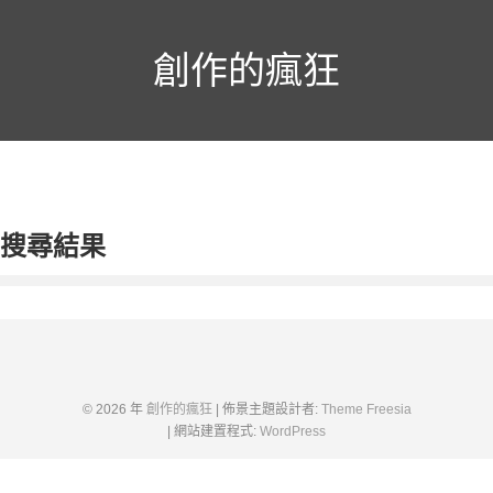
跳
至
主
創作的瘋狂
要
內
容
搜尋結果
© 2026 年
創作的瘋狂
| 佈景主題設計者:
Theme Freesia
| 網站建置程式:
WordPress