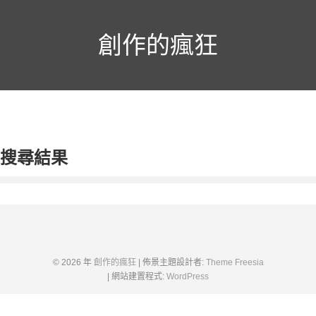
跳
至
主
創作的瘋狂
要
內
容
搜尋結果
© 2026 年
創作的瘋狂
| 佈景主題設計者:
Theme Freesia
| 網站建置程式:
WordPress