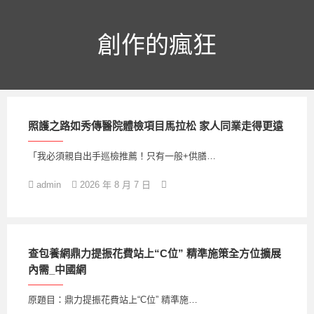
跳
至
主
創作的瘋狂
要
內
容
照護之路如秀傳醫院體檢項目馬拉松 家人同業走得更遠
「我必須親自出手巡檢推薦！只有一般+供膳…
admin
2026 年 8 月 7 日
查包養網鼎力提振花費站上“C位” 精準施策全方位擴展
內需_中國網
原題目：鼎力提振花費站上“C位” 精準施…