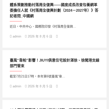
體系策劃推動村落周全復興——國度成長改查包養網革
委擔任人就《村落周全復興計劃（2024－2027年）》答
記者問_中國網
近日，中共中心、國務院印發《村落周全復興…
admin
2026 年 8 月 6 日
臺風“韋帕”影響！JIUYI俱意住宅設計湛徐、徐聞港支線
部門管束
截至7月21日17時，本年第6號臺風“韋…
admin
2026 年 8 月 5 日