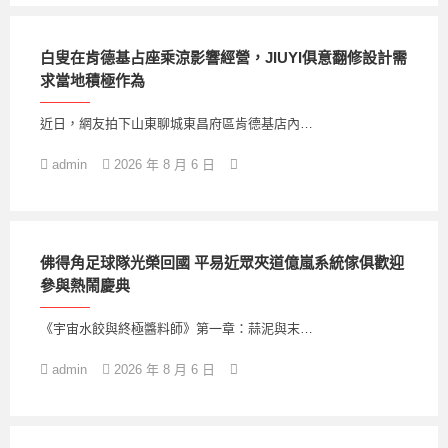
白叟在肯德基占座乘涼影響經營，JIUYI俱意翻修設計需
求當地積極作為
近日，網友拍下山東聊城東昌府區肯德基店內…
admin
2026 年 8 月 6 日
佛得角足球隊光榮回國 平易近眾夾道億嵐系統傢俱歡迎
參與熱鬧慶典
《宇宙水餃與終極醬料師》第一章：蒜泥與末…
admin
2026 年 8 月 6 日