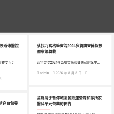
加坡秀傳醫院
落找九宮格筆書院2024多篇讀書簡報被
儒家網轉載
檢查受百分
落筆書院2024多篇讀書簡報被儒家網講座…
admin
2026 年 8 月 8 日
莒縣關于暫停城區餐飲運營森和診所家
椅穿台包養
醫科單元營業的佈告