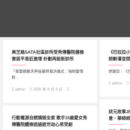
跳
至
主
要
內
容
美芝路SATA社區診所受秀傳醫院健檢
《巴拉拉小
害居平易近激增 計劃再設新診所
詩齡灌音間
「我要啟動天秤座最終裁決儀式：強制愛情
原題目：《巴
對…
admin
admin
2026 年 8 月 9 日
狀元故事J
行動電源自燃燒毀全家 歌手15歲愛女秀
意，華師師
傳醫院體檢逃過逝世劫心思受創