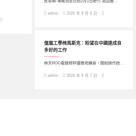
民眾網·海報消息日照2月1日新竹 高血壓…
admin
2026 年 8 月 8 日
億嵐工學椅馬斯克：盼望在中國達成良
多好的工作
林天ROG電競椅秤優雅地轉身，開始操作她…
admin
2026 年 8 月 7 日