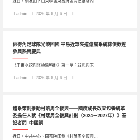
近日，網友拍下山東聊城東昌府區肯德基店內…
admin
2026 年 8 月 6 日
佛得角足球隊光榮回國 平易近眾夾道億嵐系統傢俱歡迎
參與熱鬧慶典
《宇宙水餃與終極醬料師》第一章：蒜泥與末…
admin
2026 年 8 月 6 日
體系策劃推動村落周全復興——國度成長改查包養網革
委擔任人就《村落周全復興計劃（2024－2027年）》答
記者問_中國網
近日，中共中心、國務院印發《村落周全復興…