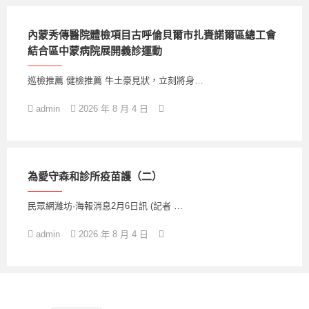
內蒙秀傳醫院體檢項目古呼倫貝爾市扎賚諾爾區總工會
結合區中蒙病院展開義診運動
巡檢推薦 健檢推薦 牛土豪見狀，立刻將身…
admin
2026 年 8 月 4 日
為愛守森和診所疫苗護（二）
民眾網濰坊·海報消息2月6日訊 (記者 …
admin
2026 年 8 月 4 日