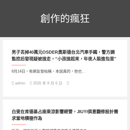
跳
至
主
創作的瘋狂
要
內
容
男子丟掉40萬元OSDER奧斯德台北汽車手鐲，警方調
監控后發現疑被撿走，“小孩撿起來，年夜人裝進包里”
8月14日，有網友發帖稱，本說真的，他也…
admin
2026 年 8 月 6 日
白叟在肯德基占座乘涼影響經營，JIUYI俱意翻修設計需
求當地積極作為