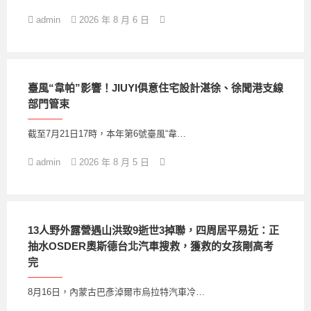
admin
2026 年 8 月 6 日
臺風“韋帕”影響！JIUYI俱意住宅設計湛徐、徐聞港支線
部門管束
截至7月21日17時，本年第6號臺風“韋…
admin
2026 年 8 月 5 日
13人野外露營遇山洪致9逝世3掉聯，四周居平易近：正
抽水OSDER奧斯德台北汽車搜救，獲救的女孩剛高考
完
8月16日，內蒙古巴彥淖爾市烏拉特汽車冷…