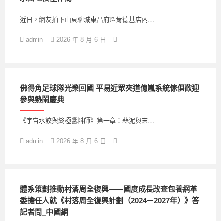
近日，網友拍下山東聊城東昌府區肯德基店內…
admin
2026 年 8 月 6 日
佛得角足球隊光榮回國 平易近眾夾道億嵐系統傢俱歡迎
參與熱鬧慶典
《宇宙水餃與終極醬料師》第一章：蒜泥與末…
admin
2026 年 8 月 6 日
體系策劃推動村落周全復興——國度成長改查包養網革
委擔任人就《村落周全復興計劃（2024－2027年）》答
記者問_中國網