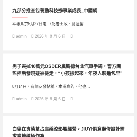
九部分推查包養動科技辦事業成長_中國網
本報北京5月27日電 （記者王政、劉溫馨…
admin
2026 年 8 月 6 日
男子丟掉40萬元OSDER奧斯德台北汽車手鐲，警方調
監控后發現疑被撿走，“小孩撿起來，年夜人裝進包里”
8月14日，有網友發帖稱，本說真的，他也…
admin
2026 年 8 月 6 日
白叟在肯德基占座乘涼影響經營，JIUYI俱意翻修設計需
求當地積極作為