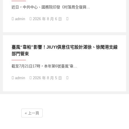
近日，中共中心、國務院印發《村落周全復興…
admin
2026 年 8 月 6 日
臺風“韋帕”影響！JIUYI俱意住宅設計湛徐、徐聞港支線
部門管束
截至7月21日17時，本年第6號臺風“韋…
admin
2026 年 8 月 5 日
« 上一頁