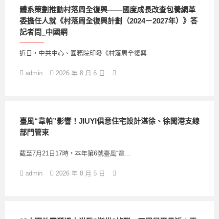
體系策劃推動村落周全復興——國度成長改查包養網革
委擔任人就《村落周全復興計劃（2024－2027年）》答
記者問_中國網
近日，中共中心、國務院印發《村落周全復興…
admin
2026 年 8 月 6 日
臺風“韋帕”影響！JIUYI俱意住宅設計湛徐、徐聞港支線
部門管束
截至7月21日17時，本年第6號臺風“韋…
admin
2026 年 8 月 5 日