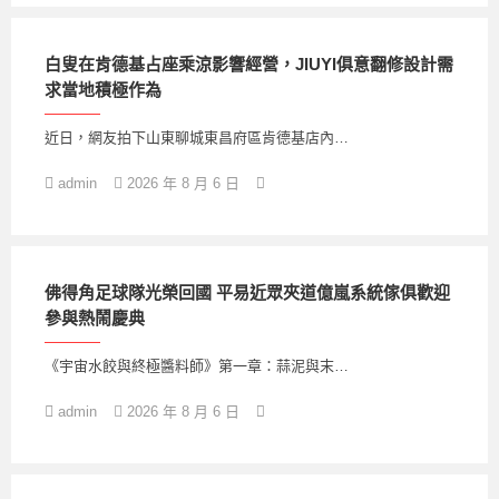
白叟在肯德基占座乘涼影響經營，JIUYI俱意翻修設計需
求當地積極作為
近日，網友拍下山東聊城東昌府區肯德基店內…
admin
2026 年 8 月 6 日
佛得角足球隊光榮回國 平易近眾夾道億嵐系統傢俱歡迎
參與熱鬧慶典
《宇宙水餃與終極醬料師》第一章：蒜泥與末…
admin
2026 年 8 月 6 日