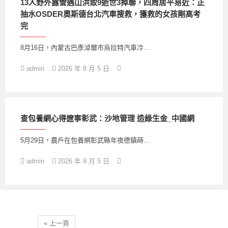
13人野外露營遇山洪致9逝世3掉聯，四周居平易近：正
抽水OSDER奧斯德台北汽車搜救，獲救的女孩剛高考
完
8月16日，內蒙古巴彥淖爾市烏拉特汽車冷…
admin
2026 年 8 月 5 日
查包養網心得遼寧彰武：沙地管理 造綠生金_中國網
5月29日，農戶在包養網彰武縣年夜德鎮蒔…
admin
2026 年 8 月 5 日
« 上一頁