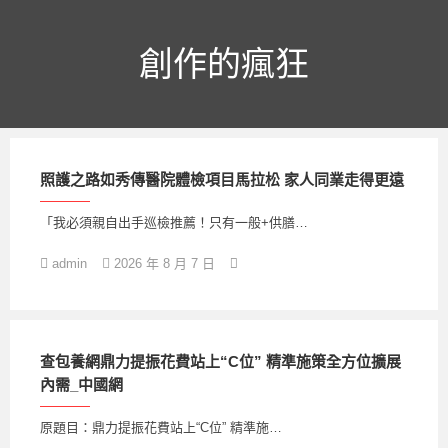
跳
至
主
創作的瘋狂
要
內
容
照護之路如秀傳醫院體檢項目馬拉松 家人同業走得更遠
「我必須親自出手巡檢推薦！只有一般+供膳…
admin
2026 年 8 月 7 日
查包養網鼎力提振花費站上“C位” 精準施策全方位擴展
內需_中國網
原題目：鼎力提振花費站上“C位” 精準施…