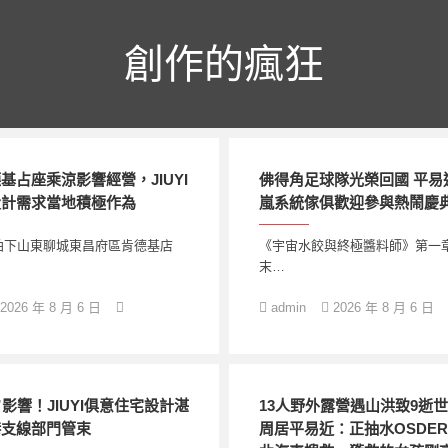
創作的瘋狂
基占座乘涼影響經營，JIUYI
佛得角足球隊光榮回國 平易
設計需求當地積極作為
嵐系統傢俱歡迎參與熱鬧慶
拍下山東聊城東昌府區肯德基店
《宇宙水餃與終極醬料師》第一
末…
2026 年 8 月 6 日
admin
2026 年 8 月 6 日
”影響！JIUYI俱意住宅設計湛
13人野外露營遇山洪致9逝
港支線部門管束
周居平易近：正抽水OSDE