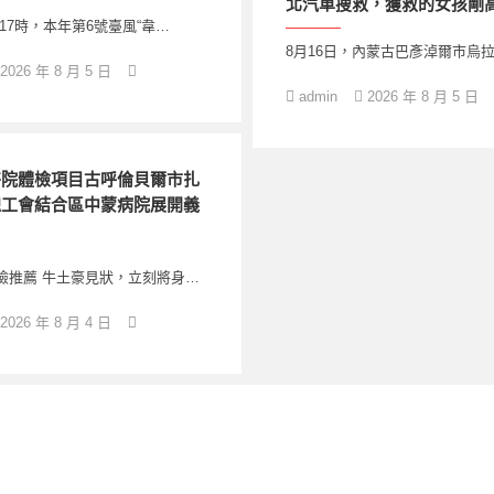
北汽車搜救，獲救的女孩剛
日17時，本年第6號臺風“韋…
8月16日，內蒙古巴彥淖爾市烏
2026 年 8 月 5 日
admin
2026 年 8 月 5 日
醫院體檢項目古呼倫貝爾市扎
總工會結合區中蒙病院展開義
檢推薦 牛土豪見狀，立刻將身…
2026 年 8 月 4 日