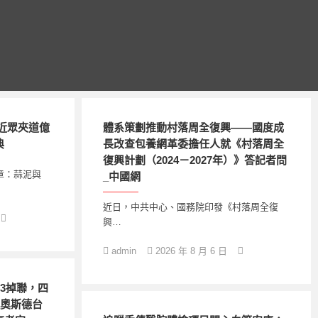
近眾夾道億
體系策劃推動村落周全復興——國度成
典
長改查包養網革委擔任人就《村落周全
復興計劃（2024－2027年）》答記者問
章：蒜泥與
_中國網
近日，中共中心、國務院印發《村落周全復
興…
admin
2026 年 8 月 6 日
世3掉聯，四
R奧斯德台