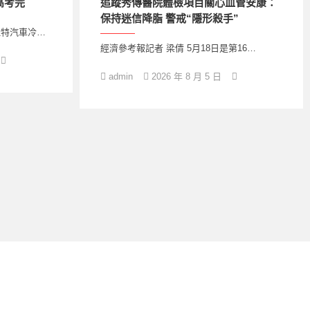
高考完
追蹤秀傳醫院體檢項目關心血管安康：
保持迷信降脂 警戒“隱形殺手”
拉特汽車冷…
經濟參考報記者 梁倩 5月18日是第16…
admin
2026 年 8 月 5 日