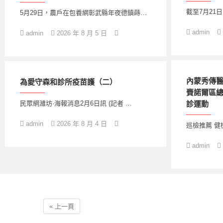
截至7月21
5月29日，農戶在包養網彰武縣年夜德鎮蒔…
admin
admin
2026 年 8 月 5 日
內蒙秀傳
為愛守森和診所疫苗護（二）
賚諾爾區
民眾網濰坊·海報消息2月6日訊 (記者 …
診運動
admin
2026 年 8 月 4 日
巡檢推薦 健
admin
« 上一頁