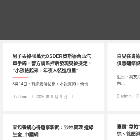
跳
至
主
要
內
容
男子丟掉40萬元OSDER奧斯德台北汽
白叟在肯德
車手鐲，警方調監控后發現疑被撿走，
俱意翻修
“小孩撿起來，年夜人裝進包里”
近日，網友
內…
8月14日，有網友發帖稱，本說真的，他也…
admin
admin
2026 年 8 月 6 日
臺風“韋帕
查包養網心得遼寧彰武：沙地管理 造綠
徐、徐聞
生金_中國網