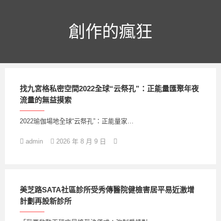
跳
至
主
創作的瘋狂
要
內
容
找九宮格私密空間2022全球“云祭孔”：正能量匯聚年夜
流量的無益摸索
2022瑜伽場地全球“云祭孔”：正能量家…
admin
2026 年 8 月 9 日
美芝路SATA社區診所受秀傳醫院健檢害居平易近激增
計劃再設新診所