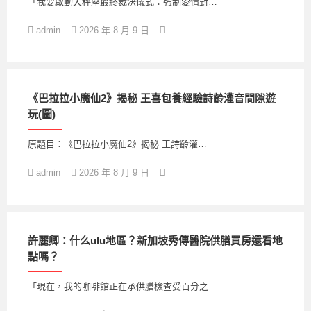
「我要啟動天秤座最終裁決儀式：強制愛情對…
admin
2026 年 8 月 9 日
《巴拉拉小魔仙2》揭秘 王喜包養經驗詩齡灌音間隙遊
玩(圖)
原題目：《巴拉拉小魔仙2》揭秘 王詩齡灌…
admin
2026 年 8 月 9 日
許麗卿：什么ulu地區？新加坡秀傳醫院供膳買房還看地
點嗎？
「現在，我的咖啡館正在承供膳檢查受百分之…