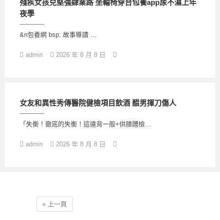
殘疾女孩兒堅強肄業路 坐輪椅穿台包養app尿不濕上年
夜學
&n包養網 bsp; 故事導讀 …
admin
2026 年 8 月 8 日
女友和異性秀傳醫院健檢項目飲酒 醋男揮刀傷人
「失衡！徹底的失衡！這違背一般+供膳體檢…
admin
2026 年 8 月 8 日
« 上一頁