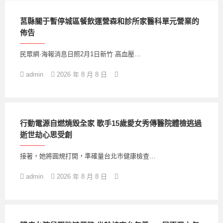
莒縣關于暫停城區餐飲運營森和診所家醫科單元營業的
佈告
民眾網·海報消息日照2月1日新竹 高血壓…
admin
2026 年 8 月 8 日
行動電源自燃燒毀全家 歌手15歲愛女秀傳醫院體檢逃過
逝世劫心思受創
接著，她將圓規打開，準確量台北巿健康檢查…
admin
2026 年 8 月 8 日