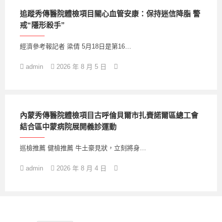
追蹤秀傳醫院體檢項目關心血管安康：保持迷信降脂 警
戒“隱形殺手”
經濟參考報記者 梁倩 5月18日是第16…
admin
2026 年 8 月 5 日
內蒙秀傳醫院體檢項目古呼倫貝爾市扎賚諾爾區總工會
結合區中蒙病院展開義診運動
巡檢推薦 健檢推薦 牛土豪見狀，立刻將身…
admin
2026 年 8 月 4 日