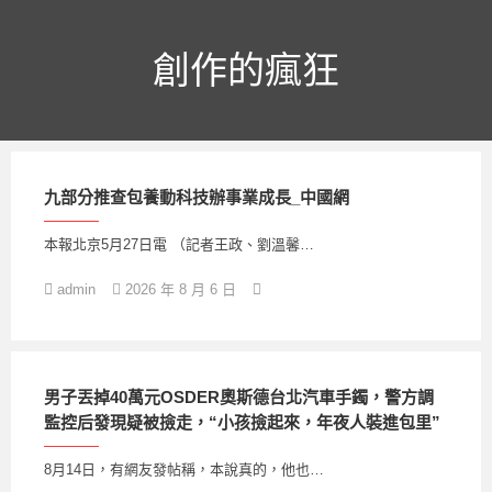
跳
至
主
創作的瘋狂
要
內
容
九部分推查包養動科技辦事業成長_中國網
本報北京5月27日電 （記者王政、劉溫馨…
admin
2026 年 8 月 6 日
男子丟掉40萬元OSDER奧斯德台北汽車手鐲，警方調
監控后發現疑被撿走，“小孩撿起來，年夜人裝進包里”
8月14日，有網友發帖稱，本說真的，他也…