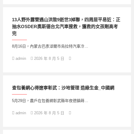
13人野外露營遇山洪致9逝世3掉聯，四周居平易近：正
抽水OSDER奧斯德台北汽車搜救，獲救的女孩剛高考
完
8月16日，內蒙古巴彥淖爾市烏拉特汽車冷…
admin
2026 年 8 月 5 日
查包養網心得遼寧彰武：沙地管理 造綠生金_中國網
5月29日，農戶在包養網彰武縣年夜德鎮蒔…
admin
2026 年 8 月 5 日