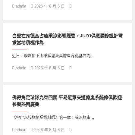
admin
2026 年 8 月 6 日
白叟在肯德基占座乘涼影響經營，JIUYI俱意翻修設計需
求當地積極作為
近日，網友拍下山東聊城東昌府區肯德基店內…
admin
2026 年 8 月 6 日
佛得角足球隊光榮回國 平易近眾夾道億嵐系統傢俱歡迎
參與熱鬧慶典
《宇宙水餃與終極醬料師》第一章：蒜泥與末…
admin
2026 年 8 月 6 日