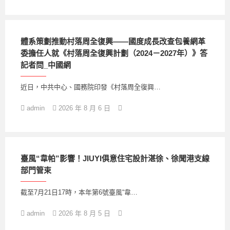
體系策劃推動村落周全復興——國度成長改查包養網革
委擔任人就《村落周全復興計劃（2024－2027年）》答
記者問_中國網
近日，中共中心、國務院印發《村落周全復興…
admin
2026 年 8 月 6 日
臺風“韋帕”影響！JIUYI俱意住宅設計湛徐、徐聞港支線
部門管束
截至7月21日17時，本年第6號臺風“韋…
admin
2026 年 8 月 5 日